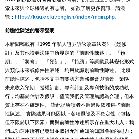
索未來與全球機遇的有志者。 如欲了解更多資訊，請瀏
覽：
https://kau.ac.kr/english/index/main.php
。
前瞻性陳述的警示聲明
本新聞稿載有《1995 年私人證券訴訟改革法案》（經修
訂）及其他證券法律中所界定的「前瞻性陳述」。 「預
期」、「將會」、「預計」、「持續」等詞彙及其變化形式
與類似未來或條件性表述，均用於識別前瞻性陳述。 此類
前瞻性陳述，包括本文中有關我方業務機會與前景、策略、
未來收入預期、授權計劃、專利計劃及專利技術的成功執
行，均基於估計及假設，儘管我們及管理層認為合理，但本
質上存在不確定性。 謹此提醒讀者不應過度依賴這些前瞻
性陳述。 實際結果可能因以下各項風險及不確定性（包括
但不限於以下因素）而與前瞻性陳述所示存在重大出入：我
們成功運用所有已發出並取得允許通知的知識產權的能力；