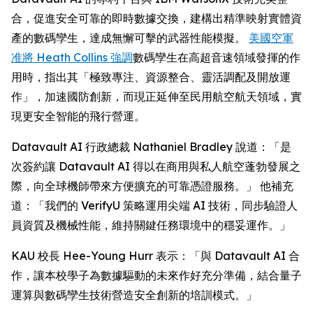
合，促進安全可靠的即時數據交換，建構出精準映射實體資
產的數碼孿生，達成無懈可擊的武器性能模擬。
美國空軍
准將 Heath Collins 強調
數碼孿生在高超音速領域發揮的作
用時，指出其「極致專注、資源整合、靈活調配及開放運
作」，加速國防創新，而現正延伸至民用航空航天領域，實
現更安全智能的飛行營運。
Datavault AI 行政總裁 Nathaniel Bradley 說道：「是
次簽約讓 Datavault AI 得以在商用與私人航空蓬勃發展之
際，向全球機師帶來方便擴充的可靠憑證服務。」 他補充
道：「我們的 VerifyU 策略運用尖端 AI 技術，同步驗證人
員資質及機械性能，維持關鍵任務環境中的穩妥運作。」
KAU 校長 Hee-Young Hurr 表示：「與 Datavault AI 合
作，讓本校學子為數據驅動的未來作好充分準備，結合量子
運算與數碼孿生技術營造安全創新的培訓模式。」