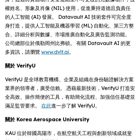
權姓名、形象及肖像 (NIL) 使用，促進秉持道德且負責任
的人工智能 (AI) 發展。 Datavault AI 技術套件可完全度
身打造，提供人工智能及機器學習 (ML) 自動化、第三方整
合、詳細分析與數據、市場推廣自動化及廣告監測功能。
公司總部位於俄勒岡州比弗頓。 有關 Datavault AI 的更
多資訊，請瀏覽
www.dvlt.ai
。
關於
VerifyU
VerifyU 是全球教育機構、企業及組織在身份驗證解決方案
業界的領導者，廣受信賴。 憑藉最新技術，VerifyU 打造安
全高效、操作簡便的工具，有助簡化流程、加強信任基礎並
滿足監管要求。
在此
進一步了解 VerifyU。
關於
Korea Aerospace University
KAU 位於韓國高陽市，在航空航天工程與創新領域成就斐