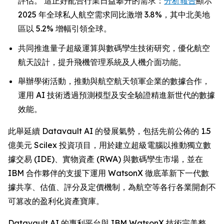
評估。 這正好配合行業日益攀升的需求：
分析報告
顯示
2025 年全球私人航空需求同比激增 3.8%，其中北美地
區以 5.2% 增幅引領全球。
共同推進量子超級運算與數碼孿生技術研究，優化航空
航天設計，提升飛機管理系統及人機介面功能。
舉辦學術活動，推動與航空航天領軍企業的數據合作，
運用 AI 技術透過預測模型及安全驗證精進新世代的數據
效能。
此舉延續 Datavault AI 的發展氣勢，包括先前公佈的 1.5
億美元 Scilex 投資項目，用於建立超級電腦以推動獨立數
據交易 (IDE)、實物資產 (RWA) 與數碼孿生市場，並在
IBM 合作夥伴的支援下運用 WatsonX 徹底革新下一代數
據共享、估值、評分及定價機制，為航空等各行各業開創不
可篡改的盈利化資產寶庫。
Datavault AI 的專利平台與 IBM WatsonX 技術完美整