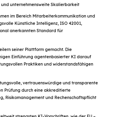
 und unternehmensweite Skalierbarkeit
hmen im Bereich Mitarbeiterkommunikation und
volle Künstliche Intelligenz, ISO 42001,
tional anerkannten Standard für
ilern seiner Plattform gemacht. Die
ächigen Einführung agentenbasierter KI darauf
rtungsvollen Praktiken und widerstandsfähigen
rtungsvolle, vertrauenswürdige und transparente
en Prüfung durch eine akkreditierte
rung, Risikomanagement und Rechenschaftspflicht
ltweit strengsten KI-Vorschriften, wie der EU –