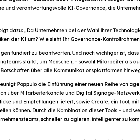
liche und verantwortungsvolle KI-Governance, die Unterneh
folgt dazu: „Da Unternehmen bei der Wahl ihrer Technologi
isiken der KI um? Wie sieht Ihr Governance-Kontrollrahme
agen fundiert zu beantworten. Und noch wichtiger ist, dass
ngteams stärkt, um Menschen, – sowohl Mitarbeiter als au
 Botschaften über alle Kommunikationsplattformen hinweg z
hleunigt Poppulo die Einführung einer neuen Reihe von age
n über Mitarbeiterkanäle und Digital Signage-Netzwerke 
licke und Empfehlungen liefert, sowie
Create,
ein Tool, mi
len können. Durch die Kombination dieser Tools – und wei
nehmensteams, schneller zu agieren, intelligenter zu ko