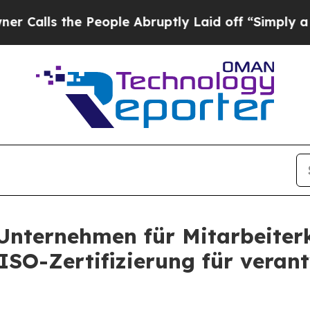
 the People Abruptly Laid off “Simply a Math P
s Unternehmen für Mitarbeit
 ISO-Zertifizierung für veran