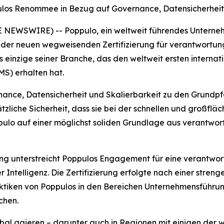
pulos Renommee in Bezug auf Governance, Datensicherheit
E NEWSWIRE) -- Poppulo, ein weltweit führendes Unterne
 der neuen wegweisenden Zertifizierung für verantwortungs
 einzige seiner Branche, das den weltweit ersten interna
S) erhalten hat.
nance, Datensicherheit und Skalierbarkeit zu den Grundpfe
tzliche Sicherheit, dass sie bei der schnellen und großfl
pulo auf einer möglichst soliden Grundlage aus verantwo
rung unterstreicht Poppulos Engagement für eine verantwo
Intelligenz. Die Zertifizierung erfolgte nach einer streng
 Praktiken von Poppulos in den Bereichen Unternehmensfüh
chen.
al agieren – darunter auch in Regionen mit einigen der we