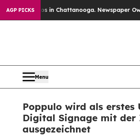
se
Chaos in Chattanooga. Newspaper Owner Calls
AGP PICKS
Menu
Poppulo wird als erste
Digital Signage mit der
ausgezeichnet