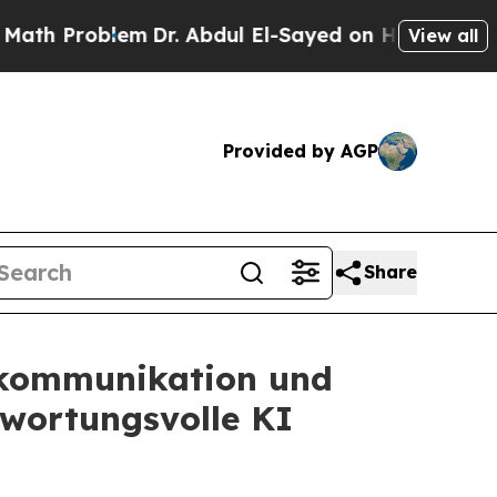
roblem
Dr. Abdul El-Sayed on Historic Michigan Wi
View all
Provided by AGP
Share
erkommunikation und
twortungsvolle KI