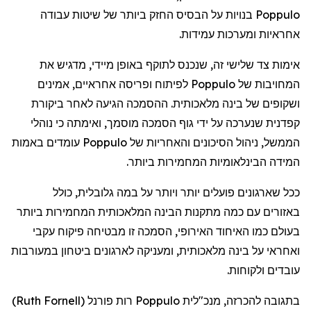
Poppulo
בנויות
על
הבסיס
החזק
ביותר
של
שיטות
עבודה
אחראיות
ומערכות
עמידות
.
אימות
צד
שלישי
זה
,
שנכנס
לתוקף
באופן
מיידי
,
מדגיש
את
המחויבות
של
Poppulo
לפיתוח
ופריסה
אחראיים
,
אמינים
ושקופים
של
בינה
מלאכותית
.
ההסמכה
הגיעה
לאחר
ביקורת
קפדנית
שנערכה
על
ידי
גוף
הסמכה
מוסמך
,
ואימתה
כי
נוהלי
הממשל
,
ניהול
הסיכונים
והאחריות
של
Poppulo
עומדים
באמות
המידה
הבינלאומיות
המחמירות
ביותר
.
ככל
שארגונים
פועלים
יותר
ויותר
על
במה
גלובלית
,
כולל
באזורים
עם
כמה
מתקנות
הבינה
המלאכותית
המחמירות
ביותר
בעולם
כמו
האיחוד
האירופי
,
הסמכה
זו
מבטיחה
פיקוח
עקבי
ואחראי
על
בינה
מלאכותית
,
ומעניקה
לארגונים
ביטחון
במעורבות
עובדים
ולקוחות
.
בתגובה
להכרזה
,
מנכ"לית
Poppulo
רות
פורנל
(
Ruth Fornell
)