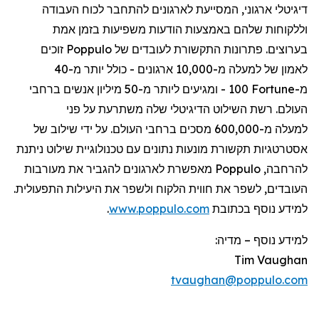
דיגיטלי
ארגוני
,
המסייעת
לארגונים
להתחבר
לכוח
העבודה
וללקוחות
שלהם
באמצעות
הודעות
משפיעות
בזמן
אמת
בערוצים
.
פתרונות
התקשורת
לעובדים
של
Poppulo
זוכים
לאמון
של
למעלה
מ-10,000
ארגונים
-
כולל
יותר
מ-40
מ-
Fortune
100 -
ומגיעים
ליותר
מ-50
מיליון
אנשים
ברחבי
העולם
.
רשת
השילוט
הדיגיטלי
שלה
משתרעת
על
פני
למעלה
מ-600,000
מסכים
ברחבי
העולם
.
על
ידי
שילוב
של
אסטרטגיות
תקשורת
מונעות
נתונים
עם
טכנולוגיית
שילוט
ניתנת
להרחבה
,
Poppulo
מאפשרת
לארגונים
להגביר
את
מעורבות
העובדים
,
לשפר
את
חווית
הלקוח
ולשפר
את
היעילות
התפעולית
.
למידע
נוסף
בכתובת
www.poppulo.com
.
למידע נוסף
–
מדיה:
Tim Vaughan
tvaughan@poppulo.com