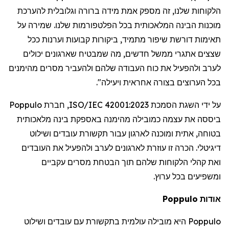
הלקוחות
שלנו
,
זה
מספק
אמת
מידה
ברורה
וגלובלית
להערכת
מוכנות
הבינה
המלאכותית
בכל
הפלטפורמות
שלנו
.
שמירה
על
תאימות
דורשת
שיפור
מתמיד
,
ביקורות
קבועות
וערנות
ככל
שצצים
אתגרי
ממשל
חדשים
,
מה
שמבטיח
שארגונים
יכולים
לערב
ולהפעיל
את
כוח
העבודה
שלהם
ולהעביר
מסרים
מהימנים
בכל
הערוצים
בצורה
אחראית
ויעילה
".
על
ידי
השגת
הסמכת
ISO/IEC 42001:2023,
חברת
Poppulo
ביססה
את
עצמה
כמובילה
מהימנה
באספקת
בינה
מלאכותית
בטוחה
,
אתית
ומוכנה
לארגון
עבור
תקשורת
עובדים
ושילוט
דיגיטלי
.
הכרה
זו
עוזרת
לארגונים
לערב
ולהפעיל
את
העובדים
ואת
קהלי
הלקוחות
שלהם
תוך
הבטחת
מסרים
עקביים
ומשפיעים
בכל
ערוץ
.
אודות
Poppulo
Poppulo
היא
מובילה
עולמית
בתקשורת
עם
עובדים
ושילוט