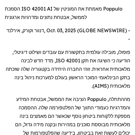
הסמכת ISO 42001 AI מאמתת את המוניטין של Poppulo
לממשל, אבטחת נתונים ומדרגיות ארגונית
דנוור וקורק, אירלנד, Oct. 03, 2025 (GLOBE NEWSWIRE) -
-
פופולו
,
מובילה
עולמית
בתקשורת
עם
עובדים
ושילוט
דיגיטלי
,
הודיעה
כי
השיגה
את
תקן
ISO 42001
,
מדד
חדש
לבינה
מלאכותית
אחראית
.
זוהי
החברה
היחידה
בקטגוריה
שלה
שזכתה
בתקן
הבינלאומי
המוכר
הראשון
בעולם
למערכות
ניהול
בינה
מלאכותית
(
AIMS
).
מההתחלה
,
Poppulo
הציבה
את
הממשל
,
אבטחת
המידע
והמדרגיות
כעמודי
התווך
של
הפלטפורמה
שלה
.
ההסמכה
מספקת
ללקוחות
ביטחון
נוסף
שכאשר
הם
מאמצים
בינה
מלאכותית
מבוססת
סוכנים
במהירות
ובקנה
מידה
גדול
,
הם
יכולים
לעשות
זאת
בביטחון
,
בידיעה
שהפלטפורמות
של