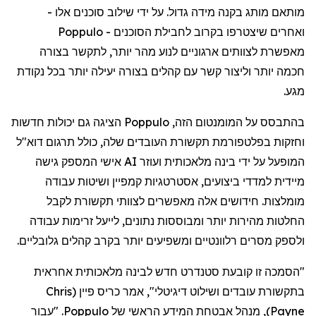
מותאם
מותג
בקנה
מידה
גדול
.
על
ידי
שילוב
סוכנים
אלו
-
ואחרים
שיצטרפו
בקרוב
לחבילת
הסוכנים
-
Poppulo
מאפשרת
לצוותים
ארגוניים
לנוע
מהר
יותר
,
לתקשר
בצורה
חכמה
יותר
וליצור
קשר
עם
קהלים
בצורה
יעילה
יותר
בכל
נקודת
מגע
.
בהתבסס
על
המומנטום
הזה
,
Poppulo
הציגה
גם
יכולות
חדשות
וחזקות
בפלטפורמת
תקשורת
העובדים
שלה
,
כולל
תרגום
דוא"ל
המופעל
על
ידי
בינה
מלאכותית
ועוזר
AI
אישי
המספק
גישה
מיידית
למדדי
ביצועים
,
אסטרטגיות
קמפיין
ושיטות
עבודה
מומלצות
.
חידושים
אלה
מאפשרים
לצוותי
תקשורת
לקבל
החלטות
מהירות
יותר
ומבוססות
נתונים
,
לייעל
זרימות
עבודה
ולספק
מסרים
רלוונטיים
ומשפיעים
יותר
בקרב
קהלים
גלובליים
.
"
הסמכה
זו
קובעת
סטנדרט
חדש
לבינה
מלאכותית
אחראית
בתקשורת
עובדים
ושילוט
דיגיטלי
",
אמר
כריס
פיין
(
Chris
Payne
)
,
מנהל
אבטחת
המידע
הראשי
של
Poppulo
. "
עבור